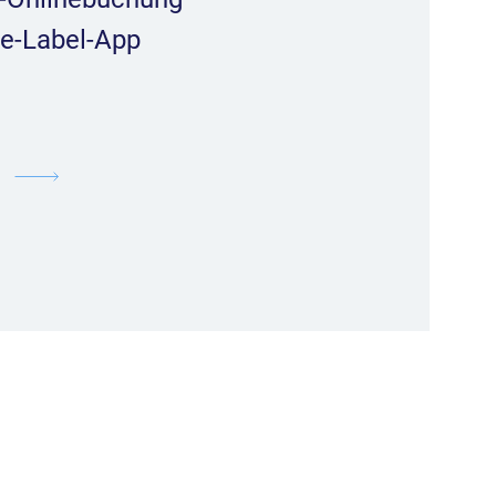
te-Label-App
.