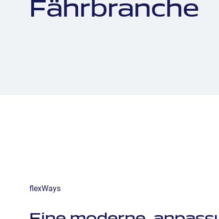
Fährbranche
flexWays