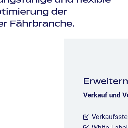
ngsfähige und flexible
timierung der
er Fährbranche.
Erweitern
Verkauf und V
Verkaufsste
White-Labe