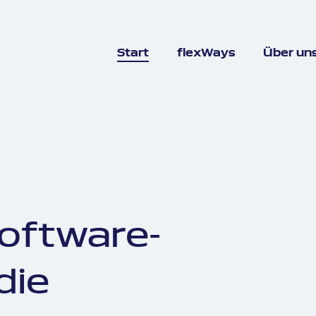
Start
flexWays
Über un
Software-
die